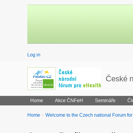
User
Log in
menu
České n
Home
Akce ČNFeH
Semináře
Čl
Breadcrumbs
You
Home
Welcome to the Czech national Forum fo
are
here: