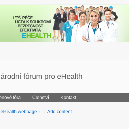
árodní fórum pro eHealth
enové fóra
Členství
Kontakt
r eHealth webpage
Add content